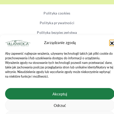
Polityka cookies
Polityka prywatności
Polityka bezpieczeństwa
Regulamin zabiegów
Zarządzanie zgodą
Regulamin wizyt online
Aby zapewnić najlepsze wrażenia, używamy technologii takich jak pliki cookie do
przechowywania i/lub uzyskiwania dostępu do informacji o urządzeniu.
Karta praw pacjenta
Wyrażenie zgody na stosowanie tych technologii pozwoli nam przetwarzać dane,
takie jak zachowania podczas przeglądania stron lub unikalne identyfikatory w tej
witrynie. Nieudzielenie zgody lub wycofanie zgody może niekorzystnie wpłynąć
Copyright © 2026 |
Momentum
na niektóre funkcje i możliwości.
Akceptuj
Odrzuć