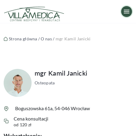
mgr Kamil Janicki
Op
Strona główna
/
O nas
/
mgr Kamil Janicki
mgr Kamil Janicki
Osteopata
Boguszowska 61a, 54-046 Wrocław
Cena konsultacji
od 120 zł
Wykształcenie: