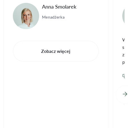
Anna Smolarek
Menadżerka
Wi
spe
Zobacz więcej
za
pe