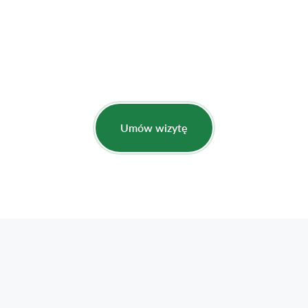
Umów wizytę