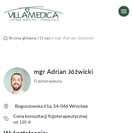
mgr Adrian Jóźwicki
Op
Strona główna
/
O nas
/
mgr Adrian Jóźwicki
mgr Adrian Jóźwicki
Fizjoterapeuta
Boguszowska 61a, 54-046 Wrocław
Cena konsultacji fizjoterapeutycznej
od 120 zł
Wykształcenie: