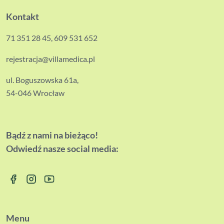
Kontakt
71 351 28 45
,
609 531 652
rejestracja@villamedica.pl
ul. Boguszowska 61a,
54-046 Wrocław
Bądź z nami na bieżąco!
Odwiedź nasze social media:
Menu