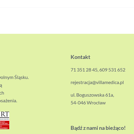
Kontakt
71 351 28 45
,
609 531 652
Dolnym Śląsku.
rejestracja@villamedica.pl
ą
ich
ul. Boguszowska 61a,
sażenia.
54-046 Wrocław
Bądź z nami na bieżąco!