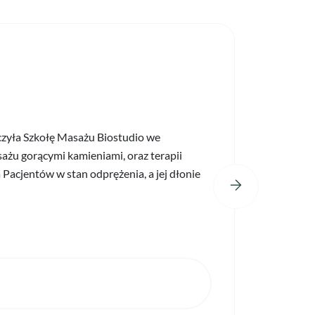
ńczyła Szkołę Masażu Biostudio we
Więcej o mg
asażu gorącymi kamieniami, oraz terapii
staram się 
Pacjentów w stan odprężenia, a jej dłonie
jest dla mn
Cena k
od 120 