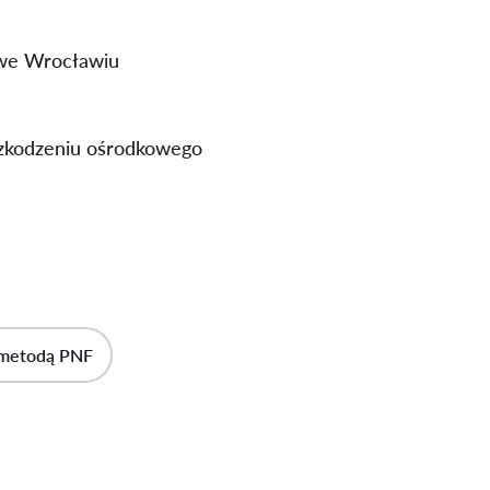
 we Wrocławiu
szkodzeniu ośrodkowego
 metodą PNF