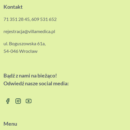
Kontakt
71 351 28 45
,
609 531 652
rejestracja@villamedica.pl
ul. Boguszowska 61a,
54-046 Wrocław
Bądź z nami na bieżąco!
Odwiedź nasze social media:
Menu