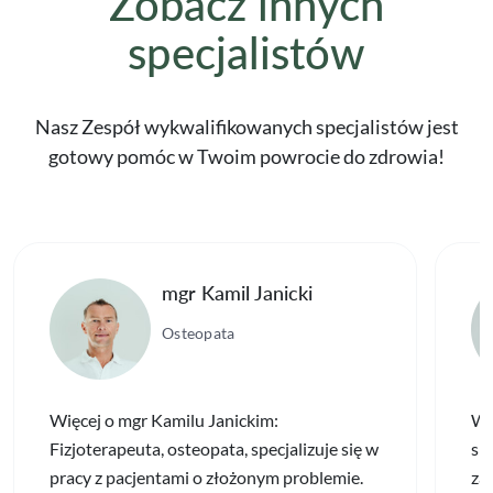
Zobacz innych
specjalistów
Nasz Zespół wykwalifikowanych specjalistów jest
gotowy pomóc w Twoim powrocie do zdrowia!
mgr Kamil Janicki
Osteopata
Więcej o mgr Kamilu Janickim:
Wi
Fizjoterapeuta, osteopata, specjalizuje się w
spe
pracy z pacjentami o złożonym problemie.
za