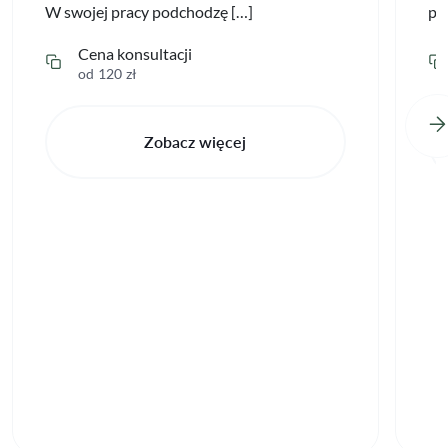
W swojej pracy podchodzę […]
pe
Cena konsultacji
od 120 zł
Zobacz więcej