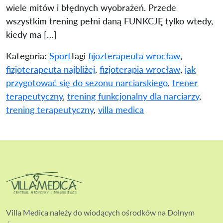
wiele mitów i błędnych wyobrażeń. Przede
wszystkim trening pełni daną FUNKCJĘ tylko wtedy,
kiedy ma […]
Kategoria:
Sport
Tagi
fijozterapeuta wrocław
,
fizjoterapeuta najbliżej
,
fizjoterapia wrocław
,
jak
przygotować się do sezonu narciarskiego
,
trener
terapeutyczny
,
trening funkcjonalny dla narciarzy
,
trening terapeutyczny
,
villa medica
Villa Medica należy do wiodących ośrodków na Dolnym