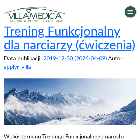
Trening Funkcjonalny dla narciarzy (ćwiczenia)
Op
Trening Funkcjonalny
dla narciarzy (ćwiczenia)
Data publikacji:
2019-12-30
(2026-04-09)
Autor:
applvr_villa
Wokół terminu Treningu Funkcjonalnego narosło