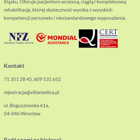
Śląsku. Oferuje pacjentom wczesną, ciągłą i kompleksową
rehabilitację, której skuteczność wynika z wysokich
kompetencji personelu i niestandardowego wyposażenia.
Kontakt
71 351 28 45
,
609 531 652
rejestracja@villamedica.pl
ul. Boguszowska 61a,
54-046 Wrocław
Bądź z nami na bieżąco!