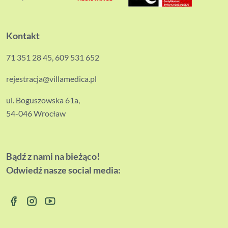
Kontakt
71 351 28 45
,
609 531 652
rejestracja@villamedica.pl
ul. Boguszowska 61a,
54-046 Wrocław
Bądź z nami na bieżąco!
Odwiedź nasze social media: