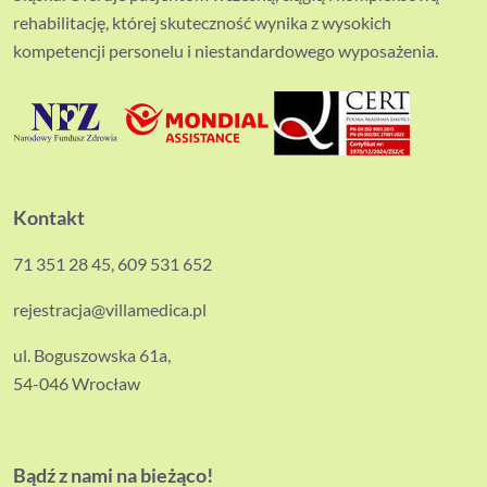
rehabilitację, której skuteczność wynika z wysokich
kompetencji personelu i niestandardowego wyposażenia.
Kontakt
71 351 28 45
,
609 531 652
rejestracja@villamedica.pl
ul. Boguszowska 61a,
54-046 Wrocław
Bądź z nami na bieżąco!