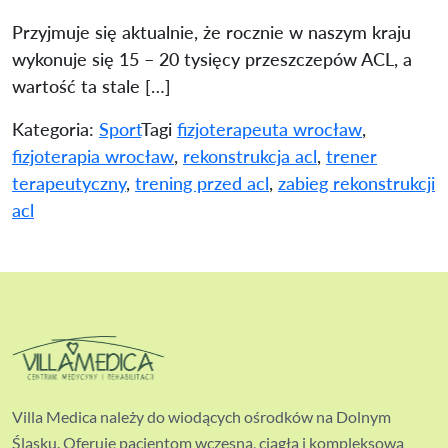
Przyjmuje się aktualnie, że rocznie w naszym kraju
wykonuje się 15 – 20 tysięcy przeszczepów ACL, a
wartość ta stale […]
Kategoria:
Sport
Tagi
fizjoterapeuta wrocław
,
fizjoterapia wrocław
,
rekonstrukcja acl
,
trener
terapeutyczny
,
trening przed acl
,
zabieg rekonstrukcji
acl
Villa Medica należy do wiodących ośrodków na Dolnym
Śląsku. Oferuje pacjentom wczesną, ciągłą i kompleksową