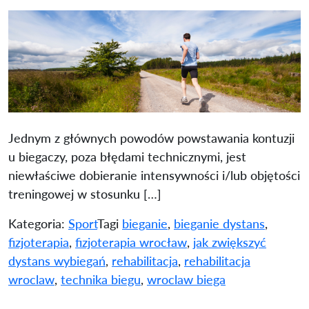
Jednym z głównych powodów powstawania kontuzji
u biegaczy, poza błędami technicznymi, jest
niewłaściwe dobieranie intensywności i/lub objętości
treningowej w stosunku […]
Kategoria:
Sport
Tagi
bieganie
,
bieganie dystans
,
fizjoterapia
,
fizjoterapia wrocław
,
jak zwiększyć
dystans wybiegań
,
rehabilitacja
,
rehabilitacja
wroclaw
,
technika biegu
,
wroclaw biega