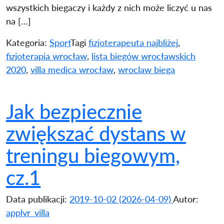
wszystkich biegaczy i każdy z nich może liczyć u nas
na […]
Kategoria:
Sport
Tagi
fizjoterapeuta najbliżej
,
fizjoterapia wrocław
,
lista biegów wrocławskich
2020
,
villa medica wrocław
,
wroclaw biega
Jak bezpiecznie
zwiększać dystans w
treningu biegowym,
cz.1
Data publikacji:
2019-10-02
(2026-04-09)
Autor:
applvr_villa