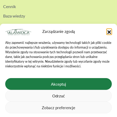
Cennik
Baza wiedzy
Kontakt
Zarządzanie zgodą
Aby zapewnić najlepsze wrażenia, używamy technologii takich jak pliki cookie
do przechowywania i/lub uzyskiwania dostępu do informacji o urządzeniu.
Wyrażenie zgody na stosowanie tych technologii pozwoli nam przetwarzać
Polityka cookies
dane, takie jak zachowania podczas przeglądania stron lub unikalne
identyfikatory w tej witrynie. Nieudzielenie zgody lub wycofanie zgody może
niekorzystnie wpłynąć na niektóre funkcje i możliwości.
Polityka prywatności
Polityka bezpieczeństwa
Akceptuj
Regulamin zabiegów
Odrzuć
Regulamin wizyt online
Karta praw pacjenta
Zobacz preferencje