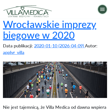
Wrocławskie imprezy biegowe w 2020
Op
Wrocławskie imprezy
biegowe w 2020
Data publikacji:
2020-01-10
(2026-04-09)
Autor:
applvr_villa
Nie jest tajemnicą, że Villa Medica od dawna wspiera