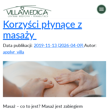
Korzyści płynące z masaży
Op
Korzyści płynące z
masaży
Data publikacji:
2019-11-13
(2026-04-09)
Autor:
applvr_villa
Masaż – co to jest? Masaż jest zabiegiem