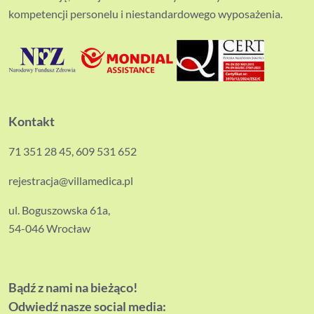
kompetencji personelu i niestandardowego wyposażenia.
Kontakt
71 351 28 45
,
609 531 652
rejestracja@villamedica.pl
ul. Boguszowska 61a,
54-046 Wrocław
Bądź z nami na bieżąco!
Odwiedź nasze social media: