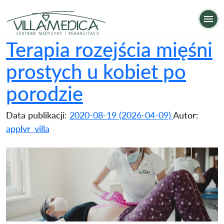
Terapia rozejścia mięśni prostych u kobiet po por
Op
Terapia rozejścia mięśni
prostych u kobiet po
porodzie
Data publikacji:
2020-08-19
(2026-04-09)
Autor:
applvr_villa