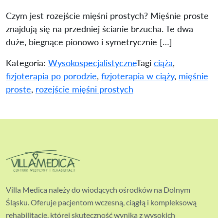
Czym jest rozejście mięśni prostych? Mięśnie proste
znajdują się na przedniej ścianie brzucha. Te dwa
duże, biegnące pionowo i symetrycznie […]
Kategoria:
Wysokospecjalistyczne
Tagi
ciąża
,
fizjoterapia po porodzie
,
fizjoterapia w ciąży
,
mięśnie
proste
,
rozejście mięśni prostych
Villa Medica należy do wiodących ośrodków na Dolnym
Śląsku. Oferuje pacjentom wczesną, ciągłą i kompleksową
rehabilitację, której skuteczność wynika z wysokich