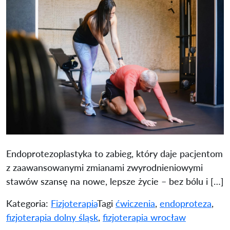
Endoprotezoplastyka to zabieg, który daje pacjentom
z zaawansowanymi zmianami zwyrodnieniowymi
stawów szansę na nowe, lepsze życie – bez bólu i […]
Kategoria:
Fizjoterapia
Tagi
ćwiczenia
,
endoproteza
,
fizjoterapia dolny śląsk
,
fizjoterapia wrocław