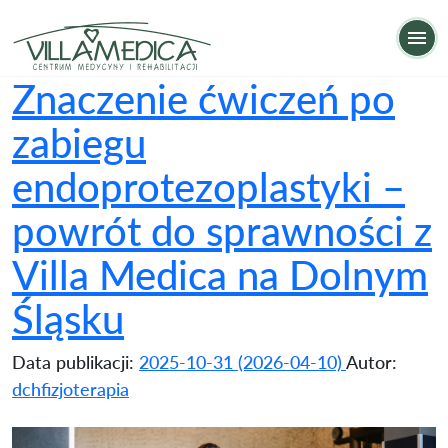
Znaczenie ćwiczeń po zabiegu endoprotezoplastyk
Op
Znaczenie ćwiczeń po
zabiegu
endoprotezoplastyki –
powrót do sprawności z
Villa Medica na Dolnym
Śląsku
Data publikacji:
2025-10-31
(2026-04-10)
Autor:
dchfizjoterapia