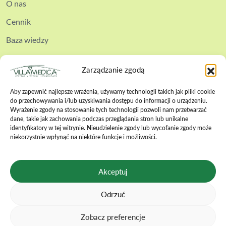
O nas
Cennik
Baza wiedzy
Kontakt
Zarządzanie zgodą
Aby zapewnić najlepsze wrażenia, używamy technologii takich jak pliki cookie
do przechowywania i/lub uzyskiwania dostępu do informacji o urządzeniu.
Wyrażenie zgody na stosowanie tych technologii pozwoli nam przetwarzać
dane, takie jak zachowania podczas przeglądania stron lub unikalne
Polityka cookies
identyfikatory w tej witrynie. Nieudzielenie zgody lub wycofanie zgody może
niekorzystnie wpłynąć na niektóre funkcje i możliwości.
Polityka prywatności
Polityka bezpieczeństwa
Akceptuj
Regulamin zabiegów
Odrzuć
Regulamin wizyt online
Karta praw pacjenta
Zobacz preferencje