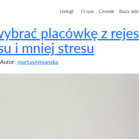
estracją online? Oszczędność czasu i mniej stresu
Usługi
O nas
Cennik
Baza wie
ybrać placówkę z rejest
u i mniej stresu
Autor:
martaszymanska