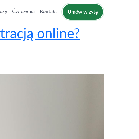
dzy
Ćwiczenia
Kontakt
Umów wizytę
racją online?