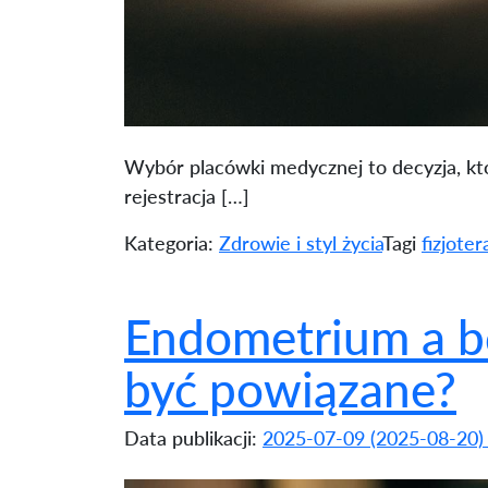
Wybór placówki medycznej to decyzja, któ
rejestracja […]
Kategoria:
Zdrowie i styl życia
Tagi
fizjote
Endometrium a b
być powiązane?
Data publikacji:
2025-07-09
(2025-08-20)