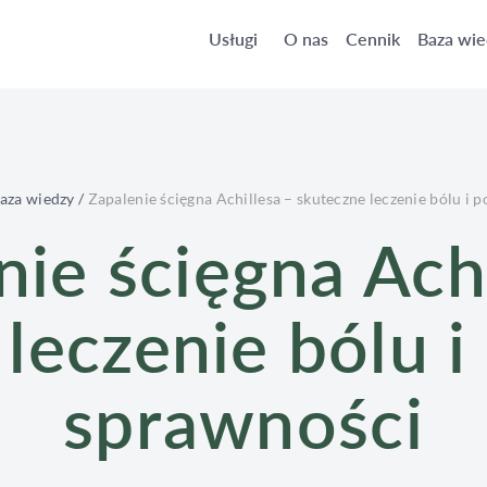
ne leczenie bólu i powrót do sprawności
Usługi
O nas
Cennik
Baza wie
aza wiedzy
/
Zapalenie ścięgna Achillesa – skuteczne leczenie bólu i
nie ścięgna Achi
leczenie bólu 
sprawności