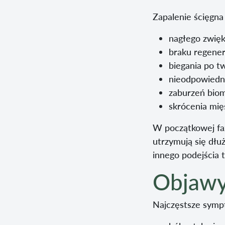
Zapalenie ścięgna
nagłego zwięk
braku regenera
biegania po t
nieodpowiedn
zaburzeń biom
skrócenia mięś
W początkowej faz
utrzymują się dłu
innego podejścia 
Objawy 
Najczęstsze symp