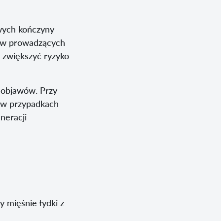
owych kończyny
ntów prowadzących
o zwiększyć ryzyko
 objawów. Przy
, w przypadkach
neracji
y mięśnie łydki z