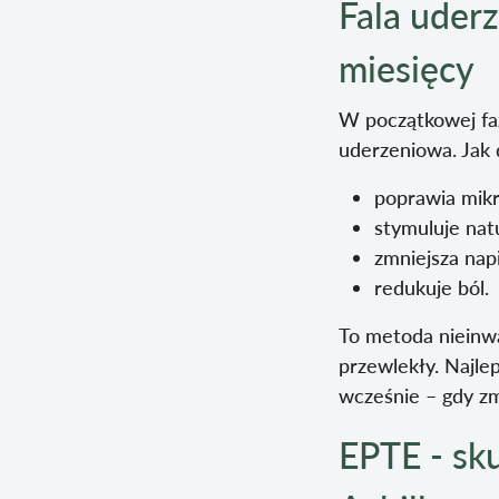
Fala uder
miesięcy
W początkowej faz
uderzeniowa. Jak d
poprawia mikr
stymuluje nat
zmniejsza nap
redukuje ból.
To metoda nieinwa
przewlekły. Najle
wcześnie – gdy zm
EPTE - sku