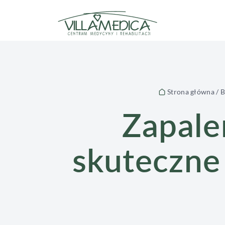
Zapalenie ścięgna Achillesa – skutecz
Strona główna
/
B
Zapale
skuteczne 