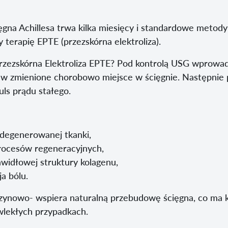
ięgna Achillesa trwa kilka miesięcy i standardowe metody
 terapię EPTE (przezskórna elektroliza).
rzezskórna Elektroliza EPTE? Pod kontrolą USG wprowad
o w zmienione chorobowo miejsce w ścięgnie. Następnie
ls prądu stałego.
degenerowanej tkanki,
rocesów regeneracyjnych,
idłowej struktury kolagenu,
a bólu.
czynowo- wspiera naturalną przebudowę ścięgna, co ma 
wlekłych przypadkach.