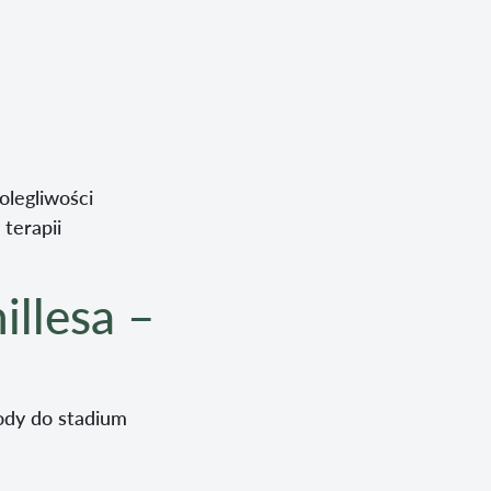
olegliwości
terapii
illesa –
ody do stadium