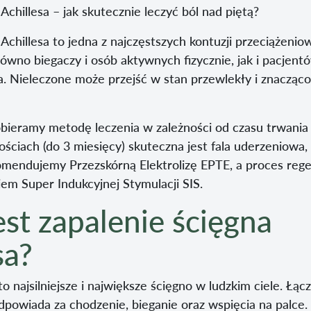
Achillesa – jak skutecznie leczyć ból nad piętą?
Achillesa to jedna z najczęstszych kontuzji przeciążeni
równo biegaczy i osób aktywnych fizycznie, jak i pacje
ia. Nieleczone może przejść w stan przewlekły i znacząc
bieramy metodę leczenia w zależności od czasu trwania
ościach (do 3 miesięcy) skuteczna jest fala uderzeniowa
mendujemy Przezskórną Elektrolizę EPTE, a proces rege
em Super Indukcyjnej Stymulacji SIS.
st zapalenie ścięgna
sa?
to najsilniejsze i największe ścięgno w ludzkim ciele. Łącz
odpowiada za chodzenie, bieganie oraz wspięcia na palce.