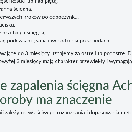
zęści kostki lub nad piętą,
anna ścięgna,
ierwszych kroków po odpoczynku,
ucisku,
 przebiegu ścięgna,
 się podczas biegania i wchodzenia po schodach.
ające do 3 miesięcy uznajemy za ostre lub podostre. D
owyżej 3 miesięcy mają charakter przewlekły i wymagają 
e zapalenia ścięgna Ach
horoby ma znaczenie
ii zależy od właściwego rozpoznania i dopasowania met