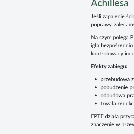
Achillesa
Jeśli zapalenie śc
poprawy, zalecamy
Na czym polega P
igła bezpośredni
kontrolowany impu
Efekty zabiegu:
przebudowa z
pobudzenie p
odbudowa praw
trwała redukcj
EPTE działa przy
znaczenie w prze