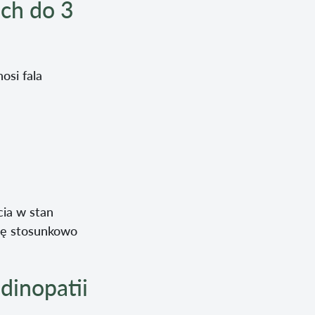
ach do 3
osi fala
cia w stan
się stosunkowo
dinopatii