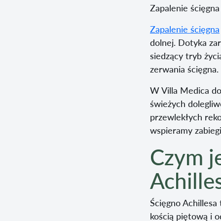
Zapalenie ścięgna 
Zapalenie ścięgna
dolnej. Dotyka za
siedzący tryb życ
zerwania ścięgna.
W Villa Medica do
świeżych dolegliw
przewlekłych reko
wspieramy zabiegi
Czym je
Achille
Ścięgno Achillesa 
kością piętową i 