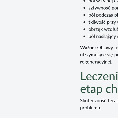
ból w tylnej c
sztywność por
ból podczas p
tkliwość przy 
obrzęk wzdłuż
ból nasilający
Ważne:
Objawy trw
utrzymujące się p
regeneracyjnej.
Leczeni
etap c
Skuteczność terap
problemu.