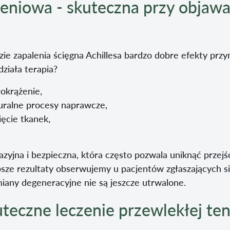
zeniowa - skuteczna przy objaw
ie zapalenia ścięgna Achillesa bardzo dobre efekty przyn
ziała terapia?
okrążenie,
uralne procesy naprawcze,
ięcie tkanek,
zyjna i bezpieczna, która często pozwala uniknąć przejś
psze rezultaty obserwujemy u pacjentów zgłaszających 
iany degeneracyjne nie są jeszcze utrwalone.
teczne leczenie przewlekłej ten