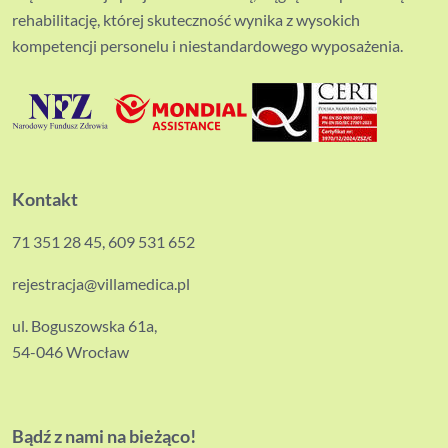
rehabilitację, której skuteczność wynika z wysokich
kompetencji personelu i niestandardowego wyposażenia.
Kontakt
71 351 28 45
,
609 531 652
rejestracja@villamedica.pl
ul. Boguszowska 61a,
54-046 Wrocław
Bądź z nami na bieżąco!