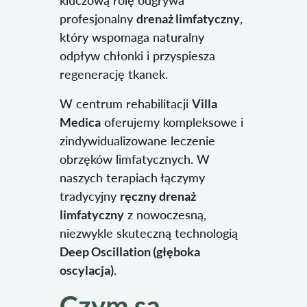
kluczową rolę odgrywa
profesjonalny
drenaż limfatyczny
,
który wspomaga naturalny
odpływ chłonki i przyspiesza
regenerację tkanek.
W centrum rehabilitacji
Villa
Medica
oferujemy kompleksowe i
zindywidualizowane leczenie
obrzęków limfatycznych. W
naszych terapiach łączymy
tradycyjny
ręczny drenaż
limfatyczny
z nowoczesną,
niezwykle skuteczną technologią
Deep Oscillation (głęboka
oscylacja)
.
Czym są