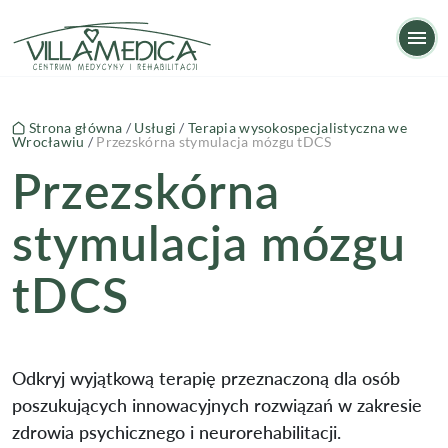
Przezskórna stymulacja mózgu tDCS
Op
Strona główna
/
Usługi
/
Terapia wysokospecjalistyczna we
Wrocławiu
/
Przezskórna stymulacja mózgu tDCS
Przezskórna
stymulacja mózgu
tDCS
Odkryj wyjątkową terapię przeznaczoną dla osób
poszukujących innowacyjnych rozwiązań w zakresie
zdrowia psychicznego i neurorehabilitacji.