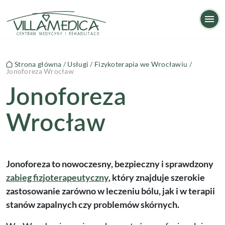
Jonoforeza Wrocław
Op
Strona główna
/
Usługi
/
Fizykoterapia we Wrocławiu
/
Jonoforeza Wrocław
Jonoforeza
Wrocław
Jonoforeza to nowoczesny, bezpieczny i sprawdzony
zabieg fizjoterapeutyczny
, który znajduje szerokie
zastosowanie zarówno w leczeniu bólu, jak i w terapii
stanów zapalnych czy problemów skórnych.