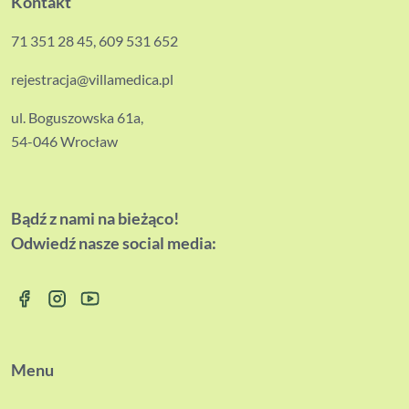
Kontakt
71 351 28 45
,
609 531 652
rejestracja@villamedica.pl
ul. Boguszowska 61a,
54-046 Wrocław
Bądź z nami na bieżąco!
Odwiedź nasze social media:
Menu