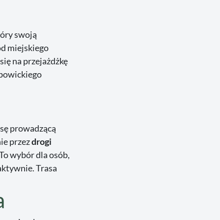
tóry swoją
od miejskiego
się na przejażdżkę
obowickiego
asę prowadzącą
nie przez
drogi
To wybór dla osób,
aktywnie. Trasa
a