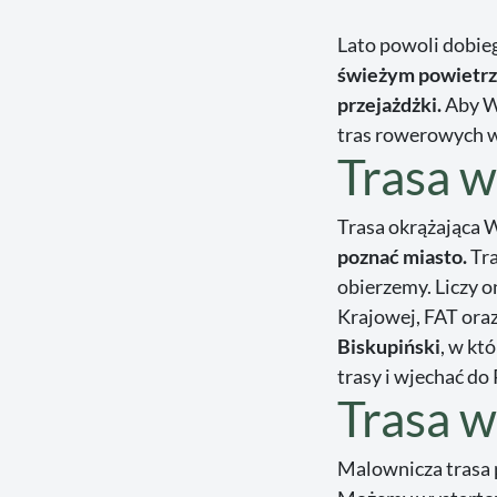
Lato powoli dobieg
świeżym powietr
przejażdżki.
Aby Wa
tras rowerowych w
Trasa 
Trasa okrążająca 
poznać miasto.
Tra
obierzemy. Liczy 
Krajowej, FAT oraz
Biskupiński
, w kt
trasy i wjechać do
Trasa 
Malownicza trasa 