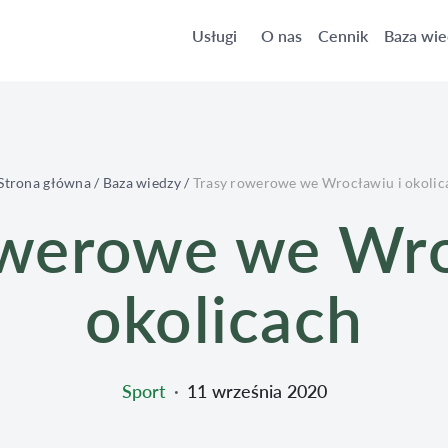
cach
Usługi
O nas
Cennik
Baza wie
Strona główna
/
Baza wiedzy
/
Trasy rowerowe we Wrocławiu i okolic
owerowe we Wro
okolicach
Sport
∙
11 września 2020