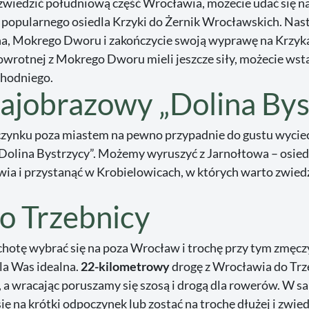
e zwiedzić południową część Wrocławia, możecie udać się n
 popularnego osiedla Krzyki do Żernik Wrocławskich. Nast
tna, Mokrego Dworu i zakończycie swoją wyprawę na Krzyk
wrotnej z Mokrego Dworu mieli jeszcze siły, możecie wstą
chodniego.
ajobrazowy „Dolina Bys
zynku poza miastem na pewno przypadnie do gustu wycie
Dolina Bystrzycy”. Możemy wyruszyć z Jarnołtowa – osied
ia i przystanąć w Krobielowicach, w których warto zwied
do Trzebnicy
ochotę wybrać się na poza Wrocław i trochę przy tym zmęcz
la Was idealna.
22-kilometrowy
drogę z Wrocławia do Trz
 a wracając poruszamy się szosą i drogą dla rowerów. W s
ę na krótki odpoczynek lub zostać na trochę dłużej i zwied