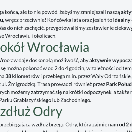
a końca, ale to nie powód, żebyśmy zmniejszali naszą
akty
zu
, wręcz przeciwnie! Końcówka lata oraz jesień to
idealny
s do nich zachęcić, przygotowaliśmy zestawienie ciekaw
e Wrocławiu i okolicach.
wokół Wrocławia
Wrocław daje doskonałą możliwość, aby
aktywnie wypocz
sę można pokonać w od 2 do 4 godzin, w zależności od tem
ona
38 kilometrów
i przebiega m.in. przez Wały Odrzańskie, 
 ul. Żmigrodzką. Trasa prowadzi również przez
Park Połu
órych możemy zatrzymać się na krótki odpoczynek, a także 
 Parku Grabiszyńskiego lub Zachodniego.
wzdłuż Odry
przebiegająca wzdłuż brzegu Odry, która zajmie nam
od 2 