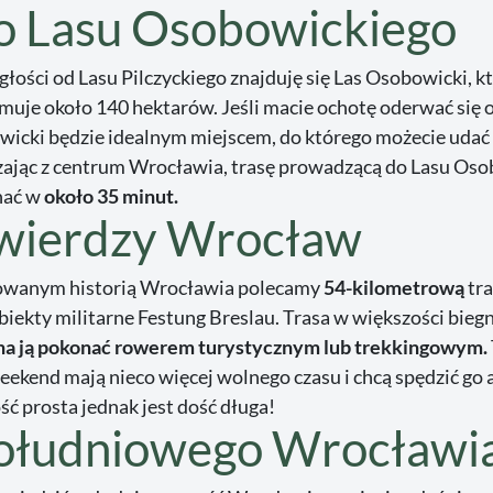
do Lasu Osobowickiego
głości od Lasu Pilczyckiego znajduję się Las Osobowicki, k
muje około 140 hektarów. Jeśli macie ochotę oderwać się 
wicki będzie idealnym miejscem, do którego możecie udać 
jąc z centrum Wrocławia, trasę prowadzącą do Lasu Os
nać w
około 35 minut.
Twierdzy Wrocław
wanym historią Wrocławia polecamy
54-kilometrową
tr
iekty militarne Festung Breslau. Trasa w większości bieg
na ją pokonać rowerem turystycznym lub trekkingowym.
eekend mają nieco więcej wolnego czasu i chcą spędzić go 
ść prosta jednak jest dość długa!
południowego Wrocławi