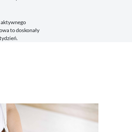
i aktywnego
rowa to doskonały
tydzień.