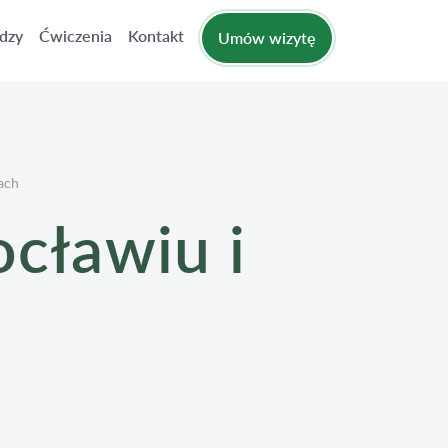
dzy
Ćwiczenia
Kontakt
Umów wizytę
ach
cławiu i