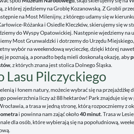
wać spod
Muzeum Narodowego
, skąd skierujemy się na 
gą, z której zjedziemy na Groblę Kozanowską. Z Grobli prz
astępnie na Most Milenijny, z którego udamy się w kierunk
arłowice-Różanka i Osiedle Kleczków, skierujemy się w st
edziemy do Wyspy Opatowickiej. Następnie wjedziemy na u
iemy Most Grunwaldzki i dotrzemy do Urzędu Miejskiego
wietny wybór na weekendową wycieczkę, dzięki której nawe
iej je poznają, a ponadto będą mieli doskonałą okazję, aby
p
stów
, z których znana jest stolica Dolnego Śląska.
o Lasu Pilczyckiego
zielenią i łonem natury, możecie wybrać się na przejażdżkę 
ego powierzchnia liczy aż 88 hektarów! Park znajduje się 
Wrocławia, a trasa w jedną stronę, którą rozpoczniemy z o
ilometra
i powinna nam zająć około
40 minut
. Trasa w Lesi
onale dla osób, które wybierają się na popołudniową, wee
rową.