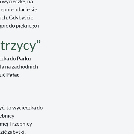
a wycieczkę, na
ępnie udacie się
ach. Gdybyście
pić do pięknego i
trzycy”
czka do
Parku
la na zachodnich
zić
Pałac
yć, to wycieczka do
ebnicy
amej Trzebnicy
zić zabytki.