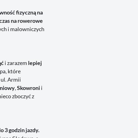
wność fizyczną na
 czas na rowerowe
ych i malowniczych
ąć
i zarazem
lepiej
pa, które
ul. Armii
dniowy
,
Skowroni
i
nieco zboczyć z
do 3 godzin jazdy.