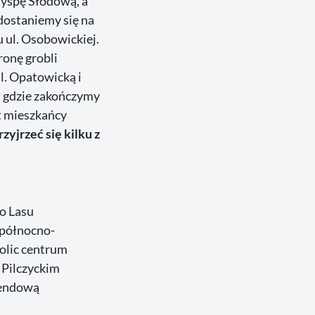
Wyspę Słodową, a
edostaniemy się na
u ul. Osobowickiej.
ronę grobli
l. Opatowicką i
, gdzie zakończymy
t mieszkańcy
rzyjrzeć się kilku z
do Lasu
w północno-
kolic centrum
e Pilczyckim
kendową