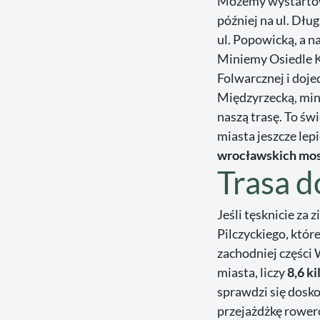
Możemy wystarto
później na ul. Dłu
ul. Popowicką, a n
Miniemy Osiedle K
Folwarcznej i doj
Międzyrzecką, min
naszą trasę. To ś
miasta jeszcze lep
wrocławskich mo
Trasa d
Jeśli tęsknicie za 
Pilczyckiego, któr
zachodniej części 
miasta, liczy
8,6 k
sprawdzi się dosk
przejażdżkę rowe