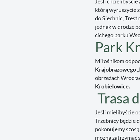
Jeśli chcielibyści
którą wyruszycie z
do Siechnic, Tres
jednak w drodze po
cichego parku Ws
Park Kr
Miłośnikom odpoc
Krajobrazowego
„
obrzeżach Wrocław
Krobielowice.
Trasa 
Jeśli mielibyście 
Trzebnicy będzie d
pokonujemy szosą,
można zatrzymać si