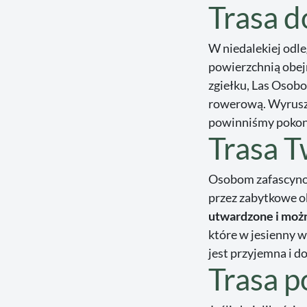
Trasa 
W niedalekiej odle
powierzchnią obej
zgiełku, Las Osobo
rowerową. Wyrusza
powinniśmy poko
Trasa 
Osobom zafascyno
przez zabytkowe ob
utwardzone i moż
które w jesienny w
jest przyjemna i do
Trasa 